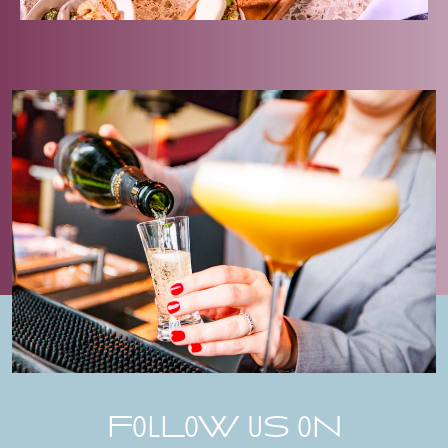
FolLoW uS oN