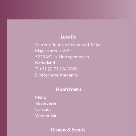
Locatie
Current Rooftop Restaurant & Bar
Magistratenlaan 54
5223 MD, ’s-Hertogenbosch
Nederland
T +31 (0) 73 206 5000
E info@hoteltheden.nl
Hoofdmenu
Menu
Reserveren
Contact
Werken Bij
Groups & Events